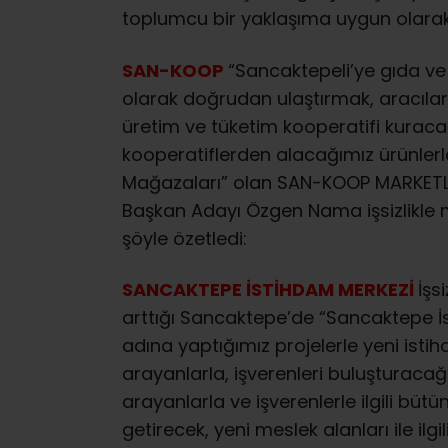
toplumcu bir yaklaşıma uygun olarak
SAN-KOOP
“Sancaktepeli’ye gıda ve 
olarak doğrudan ulaştırmak, aracılar
üretim ve tüketim kooperatifi kuracağız
kooperatiflerden alacağımız ürünlerl
Mağazaları” olan SAN-KOOP MARKETLE
Başkan Adayı Özgen Nama işsizlikle m
şöyle özetledi:
SANCAKTEPE İSTİHDAM MERKEZİ
İşs
arttığı Sancaktepe’de “Sancaktepe İ
adına yaptığımız projelerle yeni ist
arayanlarla, işverenleri buluşturacağız
arayanlarla ve işverenlerle ilgili bütün
getirecek, yeni meslek alanları ile ilgi