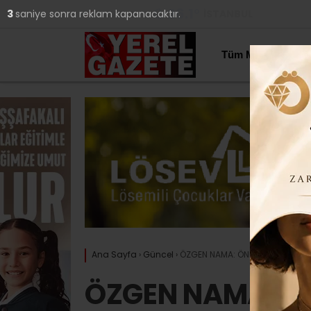
26.1
°
İSTANBUL
2
saniye sonra reklam kapanacaktır.
YAZARLAR
Tüm Manşetler
Ana Sayfa
›
Güncel
›
ÖZGEN NAMA: ÖNCELİK YOKSULLUK
ÖZGEN NAMA: Ö