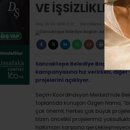
VE İŞSİZLİKLE M
Giriş: 23-02-2019 17:22
Güncelleme: 23-02-2019 19:
Sancaktepe Belediye Başkan Ada
kampanyasına hız verirken, diğer 
projelerini açıklıyor.
Seçim Koordinasyon Merkezi’nde Bele
toplantıda konuşan Özgen Nama, “bir 
çok önemli, herkes çok büyük proje
bizim öncelikli projelerimiz yoksullukl
halkımızın karşısına gerçekleşmeye