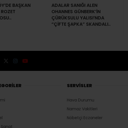
Y’DE BAŞKAN
ADALAR SANIĞI ALEN
 ROZET
OHANNES GÜNBERK’İN
OSU..
ÇÜRÜKSULU YALISI’NDA
“ÇİFTE ŞAPKA” SKANDALI..
EGORİLER
SERVİSLER
omi
Hava Durumu
Namaz Vakitleri
el
Nöbetçi Eczaneler
r Sanat