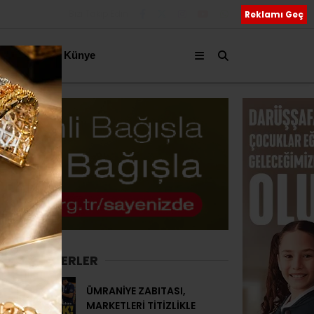
Bizi Takip Edin
Reklamı Geç
akkımızda
Künye
SON HABERLER
ÜMRANİYE ZABITASI,
MARKETLERİ TİTİZLİKLE