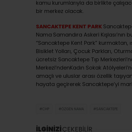
kamu kurumlarıyla da birlikte çalışa
bir merkez olacak.
SANCAKTEPE KENT PARK
Sancaktepe
Nama
Samandıra Askeri Kışlası’nın b
“Sancaktepe Kent Park” kurmaktan, ıs
Bisiklet Yolları, Çocuk Parkları, Otur
ücretsiz Sancaktepe Tıp Merkezleri’
Merkezi’ndenKadın Sokak Atölyeleri’
amaçlı ve uluslar arası özellik taşıya
hayata geçirerek Sancaktepe’yi marka b
CHP
ÖZGEN NAMA
SANCAKTEPE
İLGİNİZİ
ÇEKEBİLİR