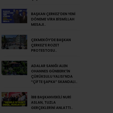
BAŞKAN ÇERKEZ’DEN YENİ
DÖNEME VİRA BİSMİLLAH
MESAJI..
ÇEKMEKÖY’DE BAŞKAN
ÇERKEZ’E ROZET
PROTESTOSU..
ADALAR SANIĞI ALEN
OHANNES GÜNBERK’İN
ÇÜRÜKSULU YALISI’NDA
“ÇİFTE ŞAPKA” SKANDALI..
İBB BAŞKANVEKİLİ NURİ
ASLAN, TUZLA
GERÇEKLERİNİ ANLATTI..