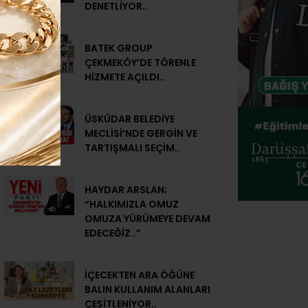
DENETLİYOR..
BATEK GROUP
ÇEKMEKÖY’DE TÖRENLE
HİZMETE AÇILDI..
ÜSKÜDAR BELEDİYE
MECLİSİ’NDE GERGİN VE
TARTIŞMALI SEÇİM..
HAYDAR ARSLAN;
“HALKIMIZLA OMUZ
OMUZA YÜRÜMEYE DEVAM
EDECEĞİZ..”
İÇECEKTEN ARA ÖĞÜNE
BALIN KULLANIM ALANLARI
ÇEŞİTLENİYOR..