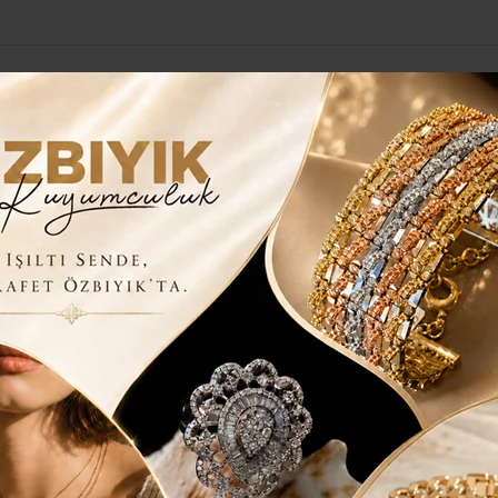
Yerel Haberler
Genel
Güncel
Siyaset
Kültür Sanat
H
 VE İŞSİZLİKLE MÜCADELE..
NCELİK YOKSULLUK