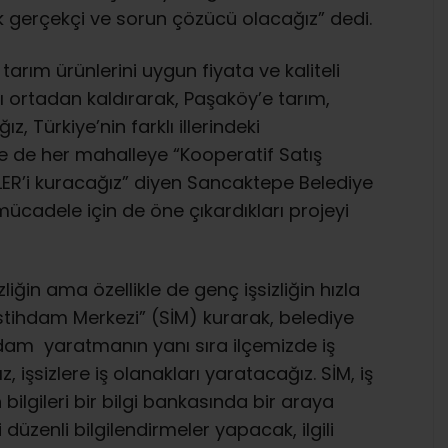
 gerçekçi ve sorun çözücü olacağız” dedi.
tarım ürünlerini uygun fiyata ve kaliteli
ı ortadan kaldırarak, Paşaköy’e tarım,
, Türkiye’nin farklı illerindeki
e de her mahalleye “Kooperatif Satış
R’i kuracağız” diyen Sancaktepe Belediye
ücadele için de öne çıkardıkları projeyi
izliğin ama özellikle de genç işsizliğin hızla
stihdam Merkezi” (SİM) kurarak, belediye
ihdam yaratmanın yanı sıra ilçemizde iş
, işsizlere iş olanakları yaratacağız. SİM, iş
 bilgileri bir bilgi bankasında bir araya
li düzenli bilgilendirmeler yapacak, ilgili