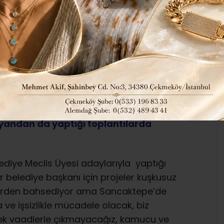
ÜCADELE..
52
362
Güncel
Siyaset
ABONE OL
yı Özgen Nama bir yandan seçim
yandan da yaptığı toplantılarda
diye Meclis Üyesi adaylarıyla yaptığı
belediye başkanı için projeler kuşkusuz
lerden bahsediyor ama Sancaktepe’de
a ve işsizlikle mücadele olacak, biz
cek vaadlerle çıkmayacağız, kamucu ve