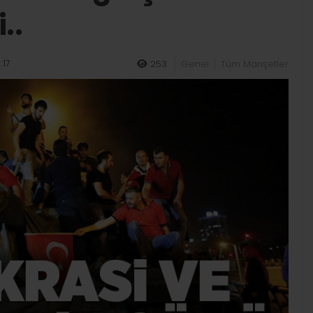
..
:17
253
Genel
Tüm Manşetler