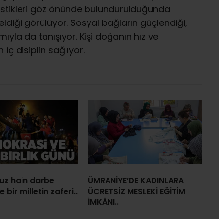
tatistikleri göz önünde bulundurulduğunda
diği görülüyor. Sosyal bağların güçlendiği,
yla da tanışıyor. Kişi doğanın hız ve
ç disiplin sağlıyor.
uz hain darbe
ÜMRANİYE’DE KADINLARA
e bir milletin zaferi..
ÜCRETSİZ MESLEKİ EĞİTİM
İMKÂNI..