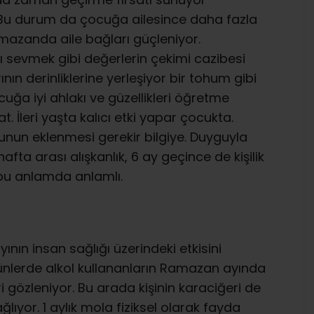
Bu durum da çocuğa ailesince daha fazla
amazanda aile bağları güçleniyor.
ı sevmek gibi değerlerin çekimi cazibesi
ının derinliklerine yerleşiyor bir tohum gibi
cuğa iyi ahlakı ve güzellikleri öğretme
. İleri yaşta kalıcı etki yapar çocukta.
gunun eklenmesi gerekir bilgiye. Duyguyla
afta arası alışkanlık, 6 ay geçince de kişilik
 bu anlamda anlamlı.
ının insan sağlığı üzerindeki etkisini
lerde alkol kullananların Ramazan ayında
i gözleniyor. Bu arada kişinin karaciğeri de
ğlıyor. 1 aylık mola fiziksel olarak fayda