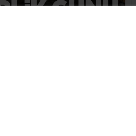
ABONE OL
16 Türkiye askerî darbe teşebbüsü,
 Yıldırım veya Yurtta Sulh Harekâtı, 15-16
k Silahlı Kuvvetleri bünyesinde
arak tanımlayan bir grup asker
î darbe teşebbüsüdür. Hain kalkışma
inde etkisiz kılınmıştır.