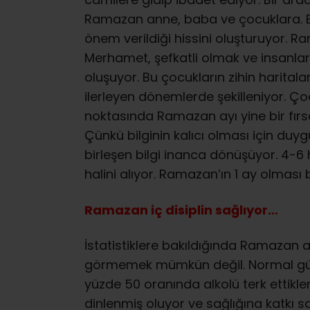
Ramazan anne, baba ve çocuklara. 
önem verildiği hissini oluşturuyor. R
Merhamet, şefkatli olmak ve insanlar
oluşuyor. Bu çocukların zihin haritalar
ilerleyen dönemlerde şekilleniyor. Ço
noktasında Ramazan ayı yine bir fırsat
Çünkü bilginin kalıcı olması için duy
birleşen bilgi inanca dönüşüyor. 4-6 h
halini alıyor. Ramazan’ın 1 ay olması
Ramazan iç disiplin sağlıyor…
İstatistiklere bakıldığında Ramazan ay
görmemek mümkün değil. Normal gün
yüzde 50 oranında alkolü terk ettikler
dinlenmiş oluyor ve sağlığına katkı sa