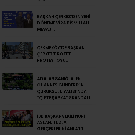
BAŞKAN ÇERKEZ’DEN YENİ
DÖNEME VİRA BİSMİLLAH
MESAJI..
ÇEKMEKÖY’DE BAŞKAN
ÇERKEZ’E ROZET
PROTESTOSU..
ADALAR SANIĞI ALEN
OHANNES GÜNBERK’İN
ÇÜRÜKSULU YALISI’NDA
“ÇİFTE ŞAPKA” SKANDALI..
İBB BAŞKANVEKİLİ NURİ
ASLAN, TUZLA
GERÇEKLERİNİ ANLATTI..