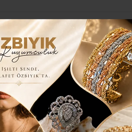
Yerel Haberler
Genel
Güncel
Siyaset
Kültür Sanat
H
İPLİNİ SAĞLIYOR