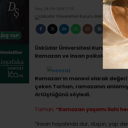
Giriş: 28-06-2014 17:03
Üsküdar Üniversitesi Kurucu Rektö
Ramazan ve insan psikolojisi üzer
Ramazan’ın manevi olarak değeri 
çeken Tarhan, ramazanın anlamıyl
örtüştüğünü söyledi.
Tarhan;
“Ramazan yaşamı ilahi hed
“İnsan hayatında dur, düşün, yap dem