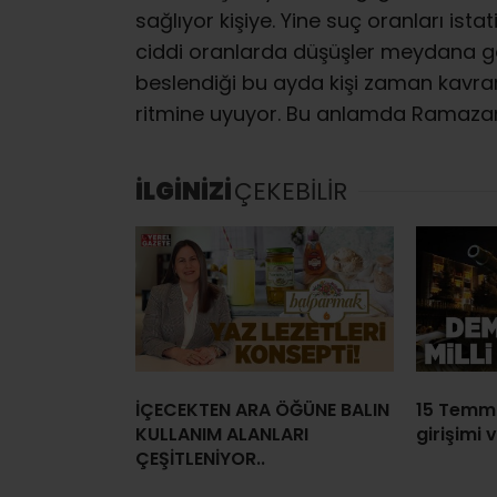
sağlıyor kişiye. Yine suç oranları is
ciddi oranlarda düşüşler meydana gel
beslendiği bu ayda kişi zaman kavramı
ritmine uyuyor. Bu anlamda Ramazan i
İLGİNİZİ
ÇEKEBİLİR
İÇECEKTEN ARA ÖĞÜNE BALIN
15 Temm
KULLANIM ALANLARI
girişimi v
ÇEŞİTLENİYOR..