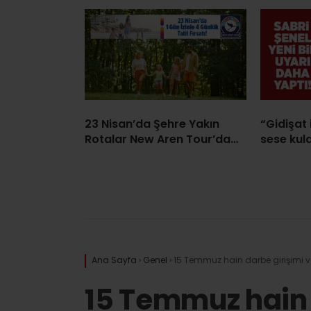
23 Nisan’da Şehre Yakın
“Gidişat 
Rotalar New Aren Tour’da…
sese kula
Ana Sayfa
›
Genel
›
15 Temmuz hain darbe girişimi ve b
15 Temmuz hain 