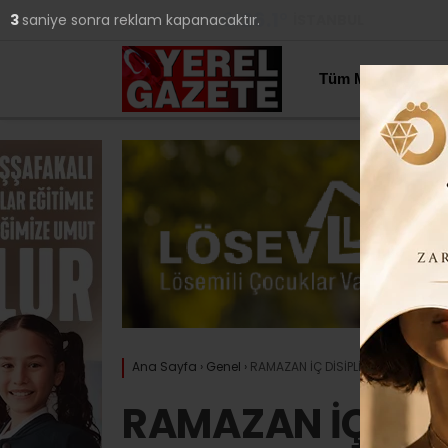
26.1
°
İSTANBUL
1
saniye sonra reklam kapanacaktır.
YAZARLAR
Tüm Manşetler
Ana Sayfa
›
Genel
›
RAMAZAN İÇ DİSİPLİNİ SAĞLIYOR
RAMAZAN İÇ DİS