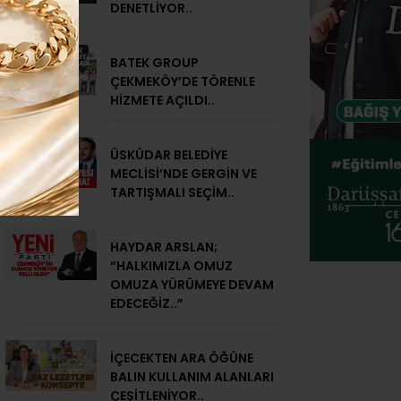
DENETLİYOR..
BATEK GROUP
ÇEKMEKÖY’DE TÖRENLE
HİZMETE AÇILDI..
ÜSKÜDAR BELEDİYE
MECLİSİ’NDE GERGİN VE
TARTIŞMALI SEÇİM..
HAYDAR ARSLAN;
“HALKIMIZLA OMUZ
OMUZA YÜRÜMEYE DEVAM
EDECEĞİZ..”
İÇECEKTEN ARA ÖĞÜNE
BALIN KULLANIM ALANLARI
ÇEŞİTLENİYOR..