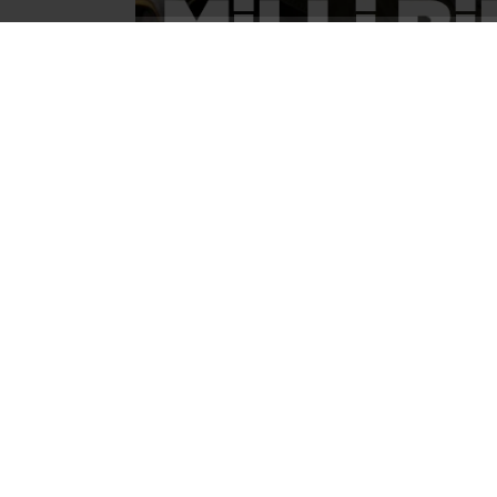
15 Temmuz darbe girişimi veya 20
darbecilerin verdiği isimle Harekat
Temmuz 2016 tarihleri arasında Tür
kendilerini Yurtta Sulh Konseyi ol
tarafından gerçekleştirilen asker
Türk milletinin kararlı duruşu sayes