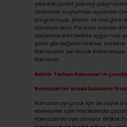
yıllardaki pozitif psikoloji çalışmala
farkındalık oluşturması açısından önem
programlayıp, planlar ve ona göre dav
hayatıyla sınırlı. Parantez sonrası d
yaşamınızı ilahi hedefe uygun hale g
şölen gibi değerlendirilmeli. Asırlar
Ramazan’ın yeri büyük. Kültürümüze,
Ramazan.
Rektör Tarhan Ramazan’ın çocuklar
Ramazan bir arada bulunma fırsa
Ramazan ayı çocuk için de büyük öne
ebeveynler rutin hayatlarında çocuk
Ramazan’da öyle olmuyor. Birlikte ifta
camilere gidip ibadet ediyor. Bir ar