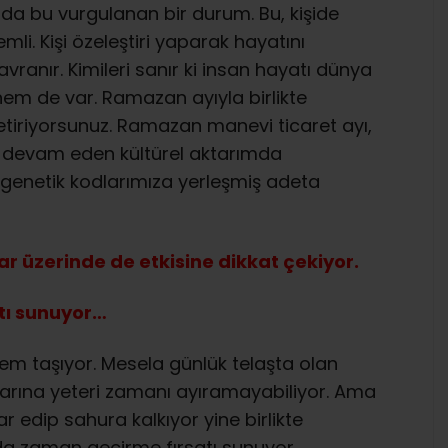
rında bu vurgulanan bir durum. Bu, kişide
li. Kişi özeleştiri yaparak hayatını
ranır. Kimileri sanır ki insan hayatı dünya
önem de var. Ramazan ayıyla birlikte
etiriyorsunuz. Ramazan manevi ticaret ayı,
dır devam eden kültürel aktarımda
 genetik kodlarımıza yerleşmiş adeta
 üzerinde de etkisine dikkat çekiyor.
tı sunuyor…
m taşıyor. Mesela günlük telaşta olan
larına yeteri zamanı ayıramayabiliyor. Ama
r edip sahura kalkıyor yine birlikte
ada zaman geçirme fırsatı sunuyor