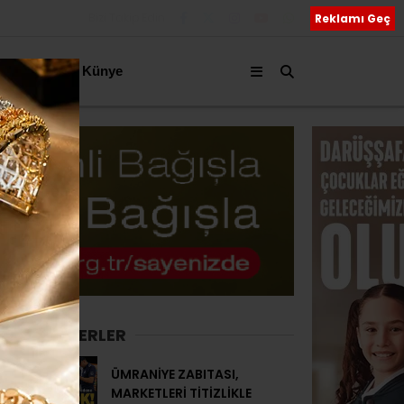
Bizi Takip Edin
Reklamı Geç
akkımızda
Künye
SON HABERLER
ÜMRANİYE ZABITASI,
MARKETLERİ TİTİZLİKLE