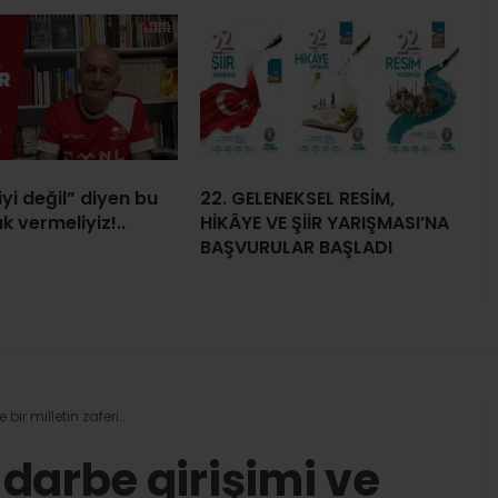
iyi değil” diyen bu
22. GELENEKSEL RESİM,
k vermeliyiz!..
HİKÂYE VE ŞİİR YARIŞMASI’NA
BAŞVURULAR BAŞLADI
ir milletin zaferi..
darbe girişimi ve