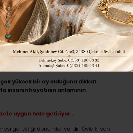
204
Genel
ABONE OL
rü Psikiyatr-Prof. Dr. Nevzat Tarhan
ine önemli değerlendirmelerde bulundu.
çok yüksek bir ay olduğuna dikkat
a insanın hayatının anlamının
efe uygun hale getiriyor…
esi gerektiği dönemler vardır. Öyle ki son