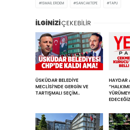
İSMAIL ERDEM
SANCAKTEPE
TAPU
İLGİNİZİ
ÇEKEBİLİR
ÜSKÜDAR BELEDİYE
HAYDAR 
MECLİSİ’NDE GERGİN VE
“HALKIM
TARTIŞMALI SEÇİM..
YÜRÜMEY
EDECEĞİZ