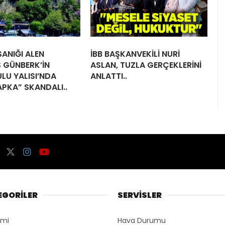
ANIĞI ALEN
İBB BAŞKANVEKİLİ NURİ
 GÜNBERK’İN
ASLAN, TUZLA GERÇEKLERİNİ
LU YALISI’NDA
ANLATTI..
APKA” SKANDALI..
EGORİLER
SERVİSLER
omi
Hava Durumu