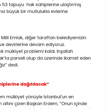
n 53 tapuyu hak sahiplerine ulaştırmış
ız büyük bir mutlulukla evlerine
B Milli Emlak, diğer taraftan belediyemizin
ı ve devirlerine devam ediyoruz.
k mülkiyet problemi kaldı. İnşallah
lak’ta parseli olup da üzerinde ikamet eden
iz” dedi.
iplerine dağıtılacak”
m mülkiyet yönüyle İstanbul’un en
n altını çizen Başkan Erdem, “Onun içinde