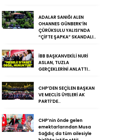
ADALAR SANIĞI ALEN
OHANNES GÜNBERK’İN
ÇÜRÜKSULU YALISI’NDA
“ÇİFTE ŞAPKA” SKANDALI..
İBB BAŞKANVEKİLİ NURİ
ASLAN, TUZLA
GERÇEKLERİNİ ANLATTI..
CHP’DEN SEÇİLEN BAŞKAN
VE MECLİS ÜYELERİ AK
PARTİ’DE..
CHP’nin önde gelen
emektarlarından Musa
Sağdıç da tüm ailesiyle