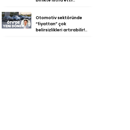
birlikte istifa etti!..
Otomotiv sektöründe
“fiyattan” çok
belirsizlikleri artırabilir!..