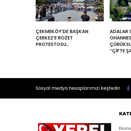
ÇEKMEKÖY’DE BAŞKAN
ADALAR S
ÇERKEZ’E ROZET
OHANNES
PROTESTOSU..
ÇÜRÜKSU
“ÇİFTE Ş
Sosyal medya hesaplarımızı keşfedin
KAT
Ekon