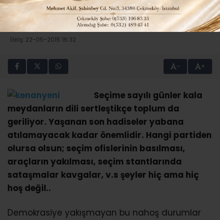
SEÇİM GERGİNLİĞİ ALLAH
MUHAFAZA..
Giriş: 22-05-2015 16:32
-
+
Seçime sayılı günler kala
meydanların dili sertleştikçe toplum da
geriliyor. Yaşanan son hadiseler yabana
atılamayacak kadar önemlidir. Hangi partiden
olursa olsun; seçim ofislerinin basılması,
araçların yakılması, seçim stantlarında
sataşmalar kavgalar, v.s şeyler hiç ama hiç
hoş değil..
Demokrasiye yakışmayan bu nahoş durumlar