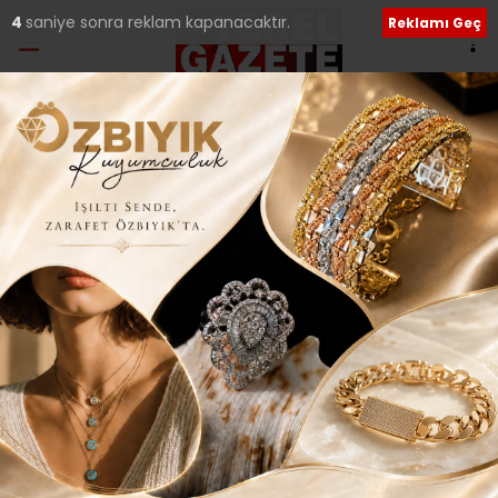
4
saniye sonra reklam kapanacaktır.
Reklamı Geç
Kenan BAYLAM
e-posta:
kenanbaylan@yerelgazete.com.tr
YAZARIN TÜM YAZILARI