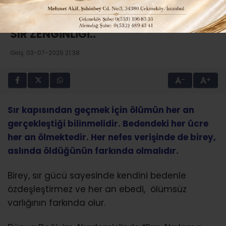
YAZARIN TÜM YAZILARI
SIR ZENGİNLİĞİ..
Giriş: 03-07-2026 21:38
-
+
Sır kapısından geçmek için ölümün her an
gerçekleştiği bilinmelidir. Bedendeki her ücre
her an ölmektedir. Her nefes verişinde de birey,
aslında öldüğünün farkında olmalıdır.
Birey, sır gücü sayesinde kendini bedenle
özdeşleştirmez ve her an ebedi, ölümsüz
varlığının farkında olur.