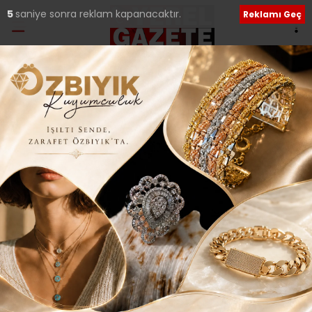
4
saniye sonra reklam kapanacaktır.
Reklamı Geç
Neval Kütük
e-posta:
nevalkutuk77@gmail.com