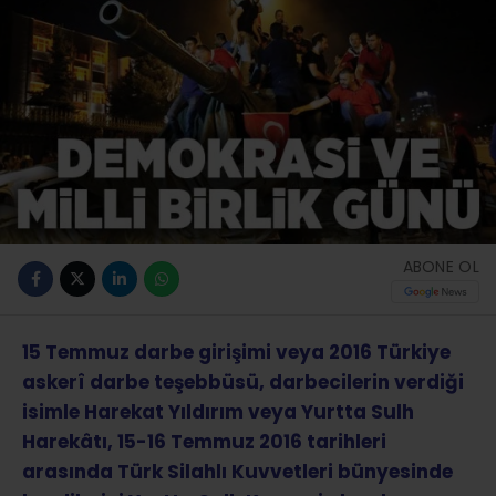
ABONE OL
15 Temmuz darbe girişimi veya 2016 Türkiye
askerî darbe teşebbüsü, darbecilerin verdiği
isimle Harekat Yıldırım veya Yurtta Sulh
Harekâtı, 15-16 Temmuz 2016 tarihleri
arasında Türk Silahlı Kuvvetleri bünyesinde