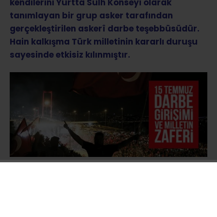
kendilerini Yurtta Sulh Konseyi olarak
tanımlayan bir grup asker tarafından
gerçekleştirilen askerî darbe teşebbüsüdür.
Hain kalkışma Türk milletinin kararlı duruşu
sayesinde etkisiz kılınmıştır.
Türk Silahlı Kuvvetlerinin resmî internet sitesi
ve TRT’de yayınlanan bildiride
ordunun
yönetime el koyduğu ifade edilerek ülkede
sıkıyönetim ve sokağa çıkma yasağı ilan