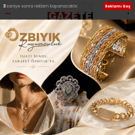
2
saniye sonra reklam kapanacaktır.
Reklamı Geç
Ana Sayfa
›
Genel
ÜMRANİYESPOR 2.
YARIYA LİDER BAŞLADI..
Giriş: 21-01-2018 20:38
201
Genel
ABONE OL