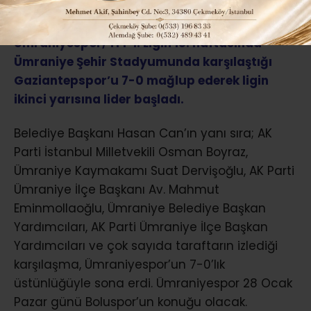
Ümraniyespor, TFF 1. Ligin 18. haftasında
Ümraniye Şehir Stadyumunda karşılaştığı
Gaziantepspor’u 7-0 mağlup ederek ligin
ikinci yarısına lider başladı.
Belediye Başkanı Hasan Can’ın yanı sıra; AK
Parti İstanbul Milletvekili Osman Boyraz,
Ümraniye Kaymakamı Suat Dervişoğlu, AK Parti
Ümraniye İlçe Başkanı Av. Mahmut
Eminmollaoğlu, Ümraniye Belediye Başkan
Yardımcıları, AK Parti Ümraniye İlçe Başkan
Yardımcıları ve çok sayıda taraftarın izlediği
karşılaşma, Ümraniyespor’un 7-0’lık
üstünlüğüyle sona erdi. Ümraniyespor 28 Ocak
Pazar günü Boluspor’un konuğu olacak.