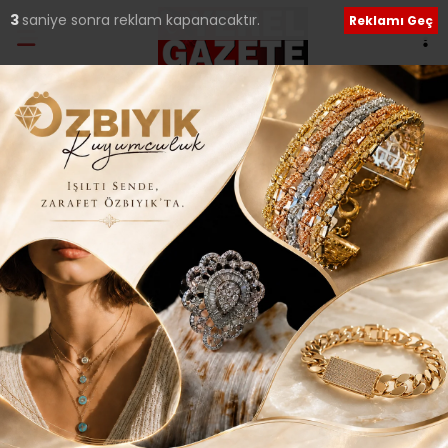
2
saniye sonra reklam kapanacaktır.
Reklamı Geç
Etiket:
Ümraniyespor
Şampiyon Galatasaray, Ümraniyespor’a