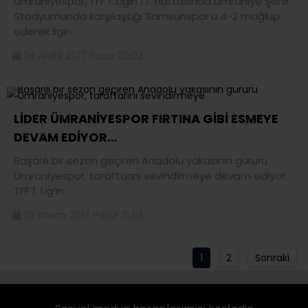
Ümraniyespor, TFF 1. Ligin 17. haftasında Ümraniye Şehir
Stadyumunda karşılaştığı Samsunspor’u 4-2 mağlup
ederek ligin
24 Aralık 2017 Pazar 22:02
LİDER ÜMRANİYESPOR FIRTINA GİBİ ESMEYE
DEVAM EDİYOR…
Başarılı bir sezon geçiren Anadolu yakasının gururu
Ümraniyespor, taraftarını sevindirmeye devam ediyor.
TFF 1. Lig’in
05 Kasım 2017 Pazar 15:53
1
2
Sonraki