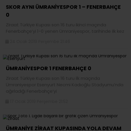
SKOR AYNI ÜMRANİYESPOR 1 – FENERBAHÇE
0
Ziraat Türkiye Kupası son 16 turu ikinci maçında
Fenerbahçe’yi 1-0 yenen Ümraniyespor, tarihinde ilk kez
24 Ocak 2019 Perşembe 21:46
ÜMRANİYESPOR 1 FENERBAHÇE 0
Ziraat Türkiye Kupası son 16 turu ilk maçında
Ümraniyespor Esenyurt Necmi Kadıoğlu Stadyumu’nda
ağırladığı Fenerbahçe’yi
17 Ocak 2019 Perşembe 21:52
ÜMRANİYE ZİRAAT KUPASINDA YOLA DEVAM