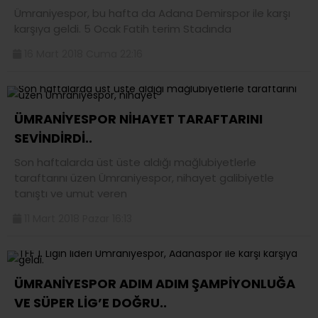
Ümraniyespor, bu hafta da Adana Demirspor ile karşı
karşıya geldi. 5 Ocak Fatih terim Stadında
16 Mart 2018 Cuma 22:16
ÜMRANİYESPOR NİHAYET TARAFTARINI
SEVİNDİRDİ..
Son haftalarda üst üste aldığı mağlubiyetlerle
taraftarını üzen Ümraniyespor, nihayet galibiyetle
tanıştı ve umut veren
11 Mart 2018 Pazar 16:13
ÜMRANİYESPOR ADIM ADIM ŞAMPİYONLUĞA
VE SÜPER LİG’E DOĞRU..