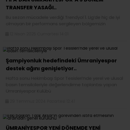
TRANSFER YASAĞI..
Bu sezon mücadele verdiği Trendyol 1. Lig’de hiç de iyi
olmayan bir performans sergileyen bölgemizin
12 Nisan 2025 Cumartesi 14:01
Şampiyonluk hedefindeki Ümraniyespor
destek ağını genişletiyor..
Hafta sonu Hekimbaşı Spor Tesisleri’nde yerel ve ulusal
basın temsilcileriyle değerlendirme toplantısı yapan
Ümraniyespor Kulübü
29 Temmuz 2024 Pazartesi 12:41
ÜMRANİYESPOR YENİ DÖNEMDE YENİ