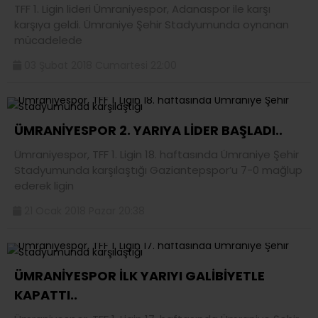
TFF 1. Ligin lideri Ümraniyespor, Adanaspor ile karşı
karşıya geldi. Ümraniye Şehir Stadyumunda oynanan
mücadelede
03 Şubat 2018 Cumartesi 22:00
ÜMRANİYESPOR 2. YARIYA LİDER BAŞLADI..
Ümraniyespor, TFF 1. Ligin 18. haftasında Ümraniye Şehir
Stadyumunda karşılaştığı Gaziantepspor’u 7-0 mağlup
ederek ligin
21 Ocak 2018 Pazar 20:38
ÜMRANİYESPOR İLK YARIYI GALİBİYETLE
KAPATTI..