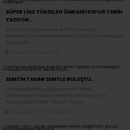
SÜPER LİGE YÜKSELEN ÜMRANİYESPOR TARİH
YAZIYOR…
Spor Toto 1.Lig’de bitime iki hafta kala MKE
Ankaragücü’yle beraber Bereket Sigorta Ümraniyespor,
Süper Lig’e
01 Mayıs 2022 Pazar 22:51
SEMTİN TAKIMI SEMTLE BULUŞTU..
Ümraniye Belediye Başkanı İsmet Yıldırım,
Ümraniyespor Kulübü Yönetimi, teknik heyet ve
futbolcularla birlikte, “Semtin Takımı
24 Ağustos 2019 Cumartesi 18:04