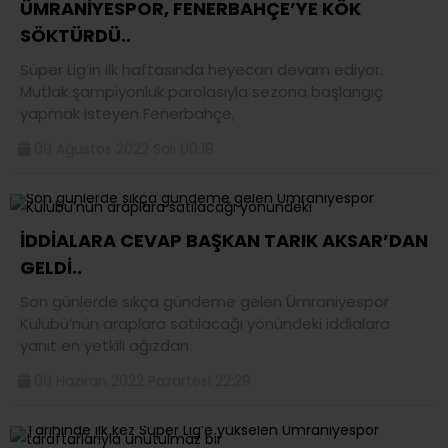
ÜMRANİYESPOR, FENERBAHÇE’YE KÖK
SÖKTÜRDÜ..
Süper Lig’in ilk haftasında heyecan devam ediyor.
Mutlak şampiyonluk parolasıyla sezona başlangıç
yapmak isteyen Fenerbahçe,
09 Ağustos 2022 Salı 00:18
İDDİALARA CEVAP BAŞKAN TARIK AKSAR’DAN
GELDİ..
Son günlerde sıkça gündeme gelen Ümraniyespor
Kulübü’nün araplara satılacağı yönündeki iddialara
yanıt en yetkili ağızdan
06 Haziran 2022 Pazartesi 22:29