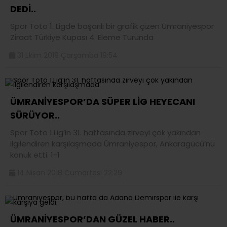
DEDİ..
Spor Toto 1. Ligde başarılı bir grafik çizen Ümraniyespor
Ziraat Türkiye Kupası 4. Eleme Turunda
31 Ekim 2018 Çarşamba 19:54
ÜMRANİYESPOR’DA SÜPER LİG HEYECANI
SÜRÜYOR..
Spor Toto 1.Lig’in 31. haftasında zirveyi çok yakından
ilgilendiren karşılaşmada Ümraniyespor, Ankaragücü’nü
konuk etti. 1-1
14 Nisan 2018 Cumartesi 22:29
ÜMRANİYESPOR’DAN GÜZEL HABER..