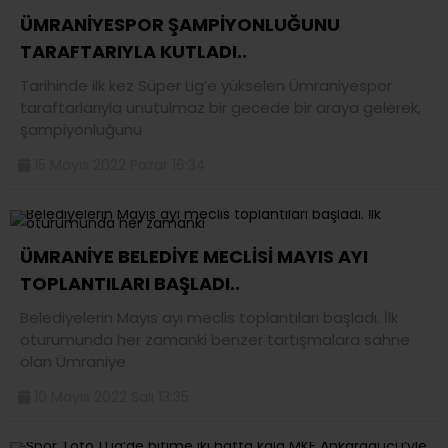
ÜMRANİYESPOR ŞAMPİYONLUĞUNU
TARAFTARIYLA KUTLADI..
Tarihinde ilk kez Süper Lig’e yükselen Ümraniyespor
taraftarlarıyla unutulmaz bir gecede bir araya gelerek,
şampiyonluğunu
15 Mayıs 2022 Pazar 16:34
ÜMRANİYE BELEDİYE MECLİSİ MAYIS AYI
TOPLANTILARI BAŞLADI..
Belediyelerin Mayıs ayı meclis toplantıları başladı. İlk
oturumunda her zamanki benzer tartışmalara sahne
olan Ümraniye
10 Mayıs 2022 Salı 13:35