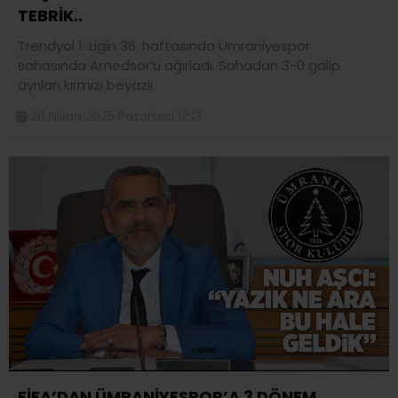
TEBRİK..
Trendyol 1. Ligin 36. haftasında Ümraniyespor
sahasında Amedsor’u ağırladı. Sahadan 3-0 galip
ayrılan kırmızı beyazlı
28 Nisan 2025 Pazartesi 12:13
FİFA’DAN ÜMRANİYESPOR’A 3 DÖNEM