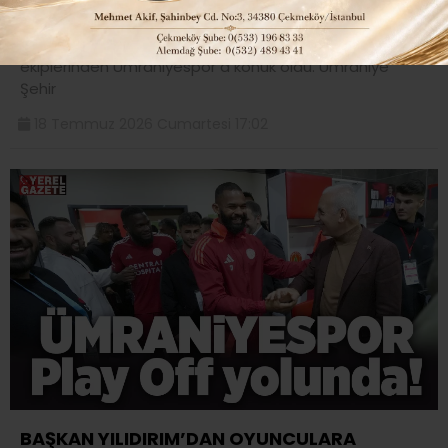
konuk oldu..
Galatasaray, yeni sezonun ilk hazırlık maçında 1. Lig
ekiplerinden Ümraniyespor a konuk oldu. Ümraniye
Şehir
18 Temmuz 2026 Cumartesi 17:02
BAŞKAN YILIDIRIM’DAN OYUNCULARA