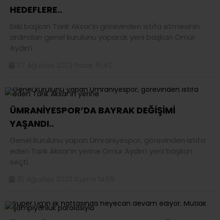
HEDEFLERE..
Eski başkan Tarık Aksar’ın görevinden istifa etmesinin
ardından genel kurulunu yaparak yeni başkan Ömür
Aydın’ı
27 Ağustos 2023 Pazar 16:42
ÜMRANİYESPOR’DA BAYRAK DEĞİŞİMİ
YAŞANDI..
Genel kurulunu yapan Ümraniyespor, görevinden istifa
eden Tarık Aksar’ın yerine Ömür Aydın’ı yeni başkan
seçti.
25 Ağustos 2023 Cuma 14:56