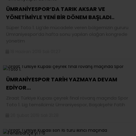
ÜMRANİYESPOR’DA TARIK AKSAR VE
YÖNETİMİYLE YENİ BİR DÖNEM BAŞLADI..
Süper Toto 1. Lig’de mücadele veren bölgemizin gururu
Ümraniyespor’da hafta sonu yapılan olağan kongrede
yönetim
18 Haziran 2019 Salı 01:27
ÜMRANİYESPOR TARİH YAZMAYA DEVAM
EDİYOR…
Ziraat Türkiye Kupası çeyrek final rövanş maçında Spor
Toto 1. Lig temsilcimiz Ümraniyespor, Başakşehir Fatih
26 Şubat 2019 Salı 21:28