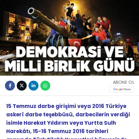
ABONE OL
15 Temmuz darbe girişimi veya 2016 Türkiye
askerî darbe teşebbüsü, darbecilerin verdiği
isimle Harekat Yıldırım veya Yurtta Sulh
Harekâtı, 15-16 Temmuz 2016 tarihleri