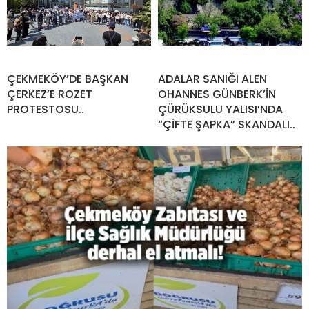
ÇEKMEKÖY’DE BAŞKAN
ADALAR SANIĞI ALEN
ÇERKEZ’E ROZET
OHANNES GÜNBERK’İN
PROTESTOSU..
ÇÜRÜKSULU YALISI’NDA
“ÇİFTE ŞAPKA” SKANDALI..