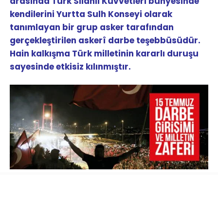
arasında Türk Silahlı Kuvvetleri bünyesinde
kendilerini Yurtta Sulh Konseyi olarak
tanımlayan bir grup asker tarafından
gerçekleştirilen askerî darbe teşebbüsüdür.
Hain kalkışma Türk milletinin kararlı duruşu
sayesinde etkisiz kılınmıştır.
Türk Silahlı Kuvvetlerinin resmî internet sitesi
ve TRT’de yayınlanan bildiride
ordunun
yönetime el koyduğu ifade edilerek ülkede