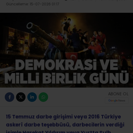
Güncelleme: 15-07-2026 01:17
ABONE OL
15 Temmuz darbe girişimi veya 2016 Türkiye
askerî darbe teşebbüsü, darbecilerin verdiği
isimle Harekat Yıldırım veya Yurtta Sulh