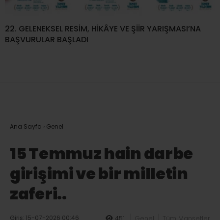
22. GELENEKSEL RESİM, HİKÂYE VE ŞİİR YARIŞMASI’NA
BAŞVURULAR BAŞLADI
Ana Sayfa
›
Genel
15 Temmuz hain darbe
girişimi ve bir milletin
zaferi..
Giriş: 15-07-2026 00:46
451
Genel
Tüm Manşetler