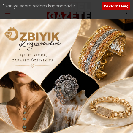
Ana Sayfa
›
Genel
ÜSKÜDAR’I KİTAP
KOKUSU SARDI
Giriş: 03-09-2014 23:01
202
Genel
Güncelleme: 03-09-2014 23:08