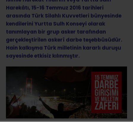
Harekâtı, 15-16 Temmuz 2016 tarihleri
arasında Türk Silahlı Kuvvetleri bünyesinde
kendilerini Yurtta Sulh Konseyi olarak
tanımlayan bir grup asker tarafından
gerçekleştirilen askerî darbe teşebbüsüdür.
Hain kalkışma Türk milletinin kararlı duruşu
sayesinde etkisiz kılınmıştır.
Türk Silahlı Kuvvetlerinin resmî internet sitesi