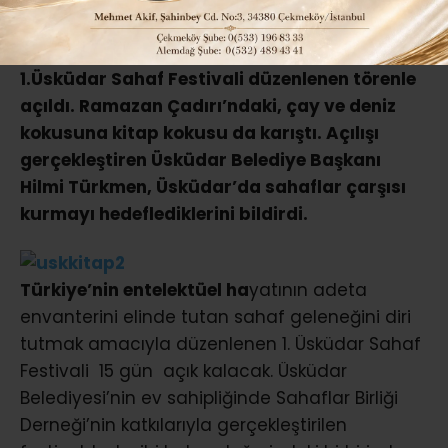
ABONE OL
1.Üsküdar Sahaf Festivali düzenlenen törenle
açıldı. Ramazan Çadırı’ndaki, çay ve deniz
kokusuna kitap kokusu da karıştı. Açılışı
gerçekleştiren Üsküdar Belediye Başkanı
Hilmi Türkmen, Üsküdar’da sahaflar çarşısı
kurmayı hedeflediklerini bildirdi.
Türkiye’nin entelektüel ha
yatının adeta
envanterini elinde tutan sahaf geleneğini diri
tutmak amacıyla düzenlenen 1. Üsküdar Sahaf
Festivali 15 gün açık kalacak. Üsküdar
Belediyesi’nin ev sahipliğinde Sahaflar Birliği
Derneği’nin katkılarıyla gerçekleştirilen