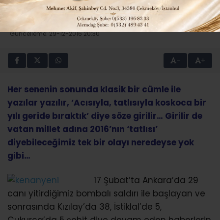
2016’YI YİTİRDİK HÜKÜMSÜZDÜR..
Giriş: 29-12-2016 20:30
Güncelleme: 29-12-2016 20:30
-
+
Her senenin sonunda klasik bir cümle ile
yazılar yazılır, ‘Acısıyla, tatlısıyla koskoca bir
yılı geride bıraktık’ diye söze girilir… Girilir de
vatan millet adına 2016’nın ‘tatlısı’
diyebileceğimiz tek bir olayı neredeyse yok
gibi…
17 Şubat’ta Ankara’da 29
canı yitirdiğimiz bombalı saldırı ile başlayan ve
sonrasında Kızılay’da 38, İstiklal’de 5,
Çukurca’da 5 şehit diye devam eden haberlerin