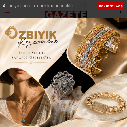
4
saniye sonra reklam kapanacaktır.
Reklamı Geç
Kenan BAYLAM
e-posta:
kenanbaylan@yerelgazete.com.tr
YAZARIN TÜM YAZILARI