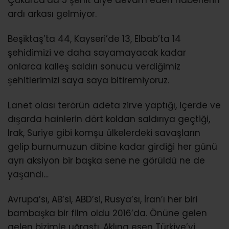
ardı arkası gelmiyor.
Beşiktaş’ta 44, Kayseri’de 13, Elbab’ta 14
şehidimizi ve daha sayamayacak kadar
onlarca kalleş saldırı sonucu verdiğimiz
şehitlerimizi saya saya bitiremiyoruz.
Lanet olası terörün adeta zirve yaptığı, içerde ve
dışarda hainlerin dört koldan saldırıya geçtiği,
Irak, Suriye gibi komşu ülkelerdeki savaşların
gelip burnumuzun dibine kadar girdiği her günü
ayrı aksiyon bir başka sene ne görüldü ne de
yaşandı…
Avrupa’sı, AB’si, ABD’si, Rusya’sı, İran’ı her biri
bambaşka bir film oldu 2016’da. Önüne gelen
gelen bizimle uğraştı. Aklına esen Türkiye’yi