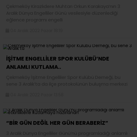
Çekmeköy Kirazlıdere Muhtarı Orkun Karakaya’nın 3
Aralık Dünya Engelliler Günü vesilesiyle düzenlediği
eğlence programı engelli
04 Aralık 2022 Pazar 18:19
İŞİTME ENGELLİLER SPOR KULÜBÜ’NDE
ANLAMLI KUTLAMA..
Çekmeköy İşitme Engelliler Spor Kulübü Derneği, bu
sene 3 Aralık’ta da ilçe protokolünün buluşma merkezi
04 Aralık 2022 Pazar 13:58
“BİR GÜN DEĞİL HER GÜN BERABERİZ”
3 Aralık Dünya Engelliler Günü’nü programladığı anlamlı