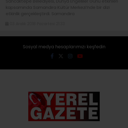
Sancaktepe Belediyesi, Dünya Engelliler Günü etkinleri
kapsamında Samandıra Kültür Merkezi’nde bir dizi
etkinlik gerçekleştirdi. Samandıra
03 Aralık 2018 Pazartesi 21:33
Sosyal medya hesaplarımızı keşfedin