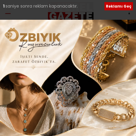
1
saniye sonra reklam kapanacaktır.
Reklamı Geç
Etiket:
3 Aralık
ÇEKMEKÖY’DE ENGELLERİ AŞAN DAYANIŞMA