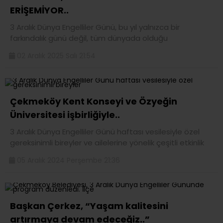
ERİŞEMİYOR..
3 Aralık Dünya Engelliler Günü, bu yıl yalnızca bir
farkındalık günü değil, tüm dünyada olduğu
02 Aralık 2025 Salı 21:54
Çekmeköy Kent Konseyi ve Özyeğin
Üniversitesi işbirliğiyle..
3 Aralık Dünya Engelliler Günü haftası vesilesiyle özel
gereksinimli bireyler ve ailelerine yönelik çeşitli etkinlik
05 Aralık 2024 Perşembe 21:36
Başkan Çerkez, “Yaşam kalitesini
artırmaya devam edeceğiz..”