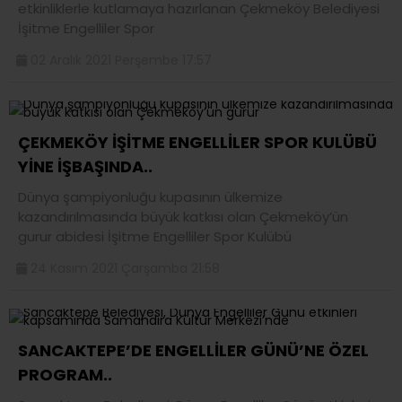
etkinliklerle kutlamaya hazırlanan Çekmeköy Belediyesi
İşitme Engelliler Spor
02 Aralık 2021 Perşembe 17:57
ÇEKMEKÖY İŞİTME ENGELLİLER SPOR KULÜBÜ
YİNE İŞBAŞINDA..
Dünya şampiyonluğu kupasının ülkemize
kazandırılmasında büyük katkısı olan Çekmeköy’ün
gurur abidesi İşitme Engelliler Spor Kulübü
24 Kasım 2021 Çarşamba 21:58
SANCAKTEPE’DE ENGELLİLER GÜNÜ’NE ÖZEL
PROGRAM..