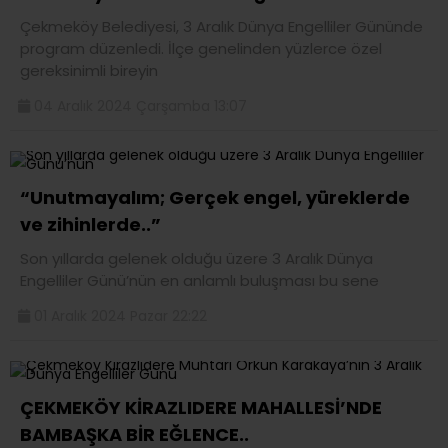
Çekmeköy Belediyesi, 3 Aralık Dünya Engelliler Gününde
program düzenledi. İlçe genelinden yüzlerce özel
gereksinimli bireyin
04 Aralık 2024 Çarşamba 13:07
“Unutmayalım; Gerçek engel, yüreklerde
ve zihinlerde..”
Son yıllarda gelenek olduğu üzere 3 Aralık Dünya
Engelliler Günü’nün en anlamlı buluşması bu sene
01 Aralık 2024 Pazar 22:22
ÇEKMEKÖY KİRAZLIDERE MAHALLESİ’NDE
BAMBAŞKA BİR EĞLENCE..