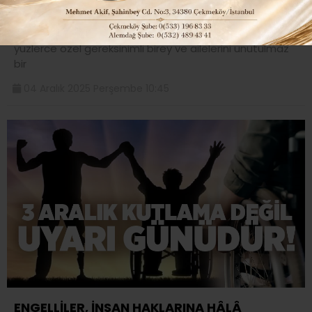
GECESİ..
Çekmeköy Belediyesi, 3 Aralık Dünya Engelliler Günü’nde
yüzlerce özel gereksinimli birey ve ailelerini unutulmaz
bir
04 Aralık 2025 Perşembe 10:45
ENGELLİLER, İNSAN HAKLARINA HÂLÂ