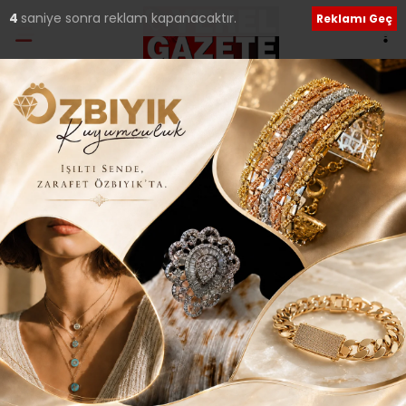
4
saniye sonra reklam kapanacaktır.
Reklamı Geç
Etiket:
Cihan Hançerlioğlu
Alemdağ Huzurevi ve Yaşlı Bakım