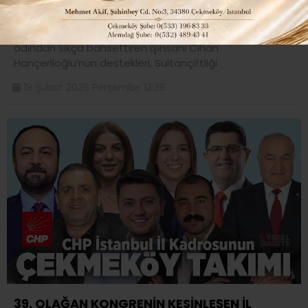
Merkezi’nde duygu yüklü anlamlı gün!
Sosyal projelere yapmış olduğu destek ve katkılarla
adından sıkça bahsettiren işinsanı Cihan
Hançerlioğlu’nun destekleri, Sultançiftliği
19 Şubat 2026 Perşembe 12:38
39. OLAĞAN KONGRENİN KESİNLEŞEN İL