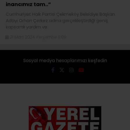
inancımız tam..”
Cumhuriyet Halk Partisi Çekmeköy Belediye Başkan
Adayı Orhan Çerkez adına gerçekleştirdiği geniş
kapsamlı yardım ve
21 Mart 2024 Perşembe 11:09
Sosyal medya hesaplarımızı keşfedin