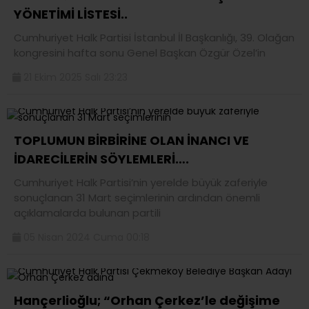
YÖNETİMİ LİSTESİ..
Cumhuriyet Halk Partisi İstanbul İl Başkanlığı, 39. Olağan
kongresini hafta sonu Genel Başkan Özgür Özel’in
21 Ekim 2025 Salı 23:23
TOPLUMUN BİRBİRİNE OLAN İNANCI VE
İDARECİLERİN SÖYLEMLERİ….
Cumhuriyet Halk Partisi’nin yerelde büyük zaferiyle
sonuçlanan 31 Mart seçimlerinin ardından önemli
açıklamalarda bulunan partili
05 Nisan 2024 Cuma 00:18
Hançerlioğlu; “Orhan Çerkez’le değişime