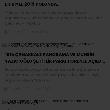
EKİBİYLE 2019 YOLUNDA..
‘Millete hizmet yolunda kutlu yürüyüşe devam’
sloganıyla 4. olağan kongresini gerçekleştiren Ak Parti
Çekmeköy Teşkilatı,
18 Mart 2018 Pazar 16:33
1915 ÇANAKKALE PANORAMA VE MUHSİN
YAZICIOĞLU ŞEHİTLİK PARKI TÖRENLE AÇILDI..
Sancaktepe’de yapımı tamamlanan 1915 Çanakkale
Panorama ve Muhsin Yazıcıoğlu Şehitlik Parkı’nın açılışı
Başbakan Binali Yıldırım’ın
01 Aralık 2017 Cuma 22:06