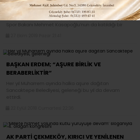
HAVUZU AÇILDI..
Ümraniye’nin ilk yarı olimpik yüzme havuzu, Gençlik ve
Spor Bakanı Mehmet Kasapoğlu’nun da katıldığı bir
27 Ekim 2019 Pazar 21:41
BAŞKAN ERDEM; “AŞURE BİRLİK VE
BERABERLİKTİR”
Her yıl Muharrem ayında halka aşure dağıtan
Sancaktepe Belediyesi, geleneği bu yıl da devam
ettirdi.
22 Eylül 2018 Cumartesi 22:36
AK PARTİ ÇEKMEKÖY, KIRICI VE YENİLENEN