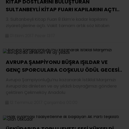
KİTAP DOSTLARINI BULUŞTURAN
SULTANBEYLİ KİTAP FUARI KAPILARINI AÇTI..
3. Sultanbeyli Kitap Fuarı 8 Ekim’e kadar kapılarını
ziyaretçilerine açtı. Vakit tamam artık söz kitabın
01 Ekim 2017 Pazar 13:17
AVRUPA ŞAMPİYONU BÜŞRA IŞILDAR VE
GENÇ SPORCULARA COŞKULU ÖDÜL GECESİ..
Avrupa Şampiyonluğu’nu kazanarak İstiklal Marşımızı
Avrupa’da dinleten ve ay yıldızlı bayrağımızı göndere
çektiren Çekmeköy Anadolu
12 Temmuz 2017 Çarşamba 00:00
ÜSKÜDAR’DA TOPLU ‘EVET’ SESİ YÜKSELDİ..