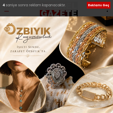
3
saniye sonra reklam kapanacaktır.
Reklamı Geç
Etiket:
İsmet Uçma
YÜCEL YALÇINKAYA; “BUGÜN DAHA BÜYÜK
PROJELERİN STARTINI VERİYORUZ..”
Kuruluşunun ardından pandemi sürecine rağmen ses
getiren çalışmalara imza atan Anadolu Birleştirici
Sanayici ve İşadamları
02 Nisan 2021 Cuma 23:58
ÜMRANİYE’NİN İLK YARI OLİMPİK YÜZME