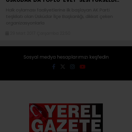
Halk oylaması faaliyetlerine ilk başlayan AK Parti
teşkilatı olan Üsküdar İlçe Başkanlığı, dikkat çeken
organizasyonlarla
29 Mart 2017 Çarşamba 22:50
Sosyal medya hesaplarımızı keşfedin