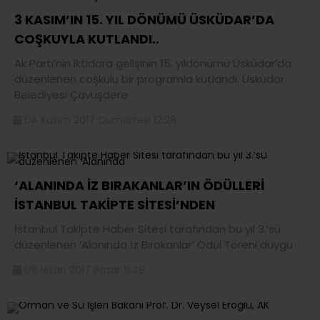
3 KASIM’IN 15. YIL DÖNÜMÜ ÜSKÜDAR’DA
COŞKUYLA KUTLANDI..
Ak Parti’nin iktidara gelişinin 15. yıldönümü Üsküdar’da
düzenlenen coşkulu bir programla kutlandı. Üsküdar
Belediyesi Çavuşdere
04 Kasım 2017 Cumartesi 12:28
‘ALANINDA İZ BIRAKANLAR’IN ÖDÜLLERİ
İSTANBUL TAKİPTE SİTESİ’NDEN
İstanbul Takipte Haber Sitesi tarafından bu yıl 3.’sü
düzenlenen ‘Alanında İz Bırakanlar’ Ödül Töreni duygu
09 Nisan 2017 Pazar 11:49