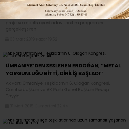
EKİBİNİ TANITTI..
Hafta sonu Çekmeköy Spor Kompleksi’nde yeni dönem
proje ve meclis üyesi aday tanıtım programını
gerçekleştiren
03 Mart 2019 Pazar 19:52
ÜMRANİYE’DEN SESLENEN ERDOĞAN; “METAL
YORGUNLUĞU BİTTİ, DİRİLİŞ BAŞLADI”
Ak Parti Ümraniye Teşkilatı’nın 6. Olağan Kongresi,
Cumhurbaşkanı ve AK Parti Genel Başkanı Recep
Tayyip
31 Mart 2018 Cumartesi 22:44