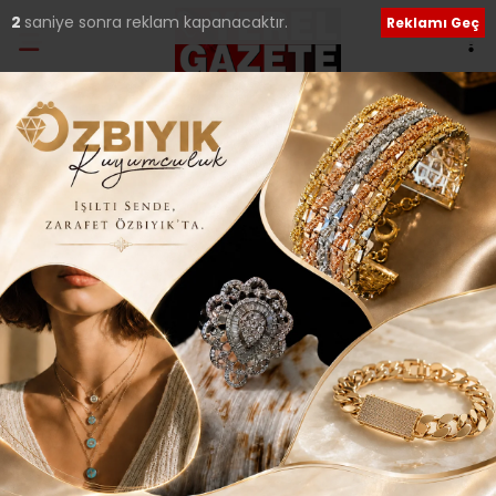
2
saniye sonra reklam kapanacaktır.
Reklamı Geç
Etiket:
Mustafa Ataş
ÜMRANİYELİ’NİN YENİ BULUŞMA ADRESİ SAAT
KULESİ..
Başkan Hasan Can’ın 2004’ten bu yana ilçeye yaptığı
hizmetler ve hayata geçirdiği projeler, Ümraniye’yi
İstanbul’un
15 Mart 2019 Cuma 20:46
AHMET POYRAZ YENİ DÖNEM PROJELERİNİ VE