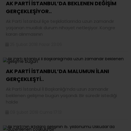
AK PARTİ İSTANBUL’DA BEKLENEN DEĞİŞİM
GERÇEKLEŞİYOR..
Ak Parti İstanbul ilçe teşkilatlarında uzun zamandır
yaşanan muallak durum nihayet netleşiyor. Kongre
kararı alınmasının
25 Şubat 2018 Pazar 23:06
AK PARTİ İSTANBUL’DA MALUMUN İLANI
GERÇEKLEŞTİ..
Ak Parti İstanbul İl Başkanlığı’nda uzun zamandır
beklenen gelişme bugün yaşandı. Bir süredir istediği
halde
09 Şubat 2018 Cuma 17:13