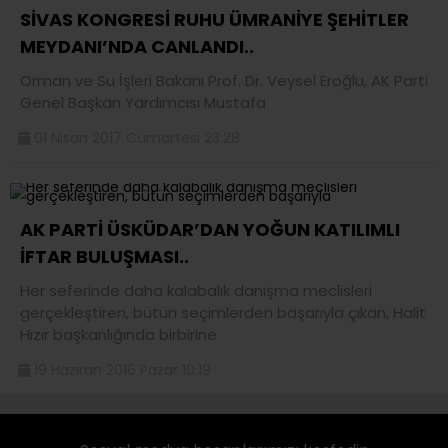
SİVAS KONGRESİ RUHU ÜMRANİYE ŞEHİTLER
MEYDANI’NDA CANLANDI..
Orman ve Su İşleri Bakanı Prof. Dr. Veysel Eroğlu, AK Parti
Genel Başkan Yardımcısı Mustafa
01 Nisan 2017 Cumartesi 23:28
AK PARTİ ÜSKÜDAR’DAN YOĞUN KATILIMLI
İFTAR BULUŞMASI..
Her seferinde daha kalabalık danışma meclisleri
gerçekleştiren, bütün seçimlerden başarıyla çıkan, Halit
Hızır başkanlığında birbirine
19 Haziran 2016 Pazar 10:19