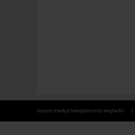
Sosyal medya hesaplarımızı keşfedin