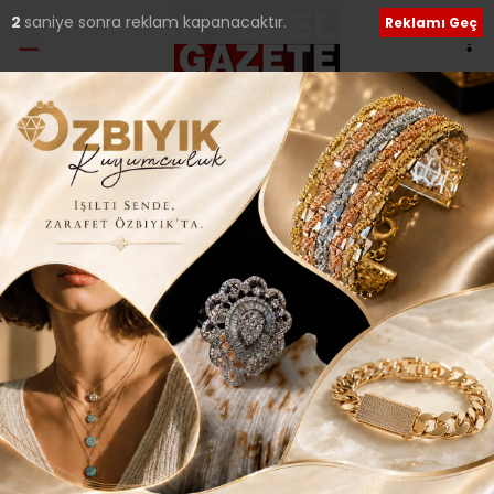
1
saniye sonra reklam kapanacaktır.
Reklamı Geç
Ana Sayfa
›
Güncel
MEDOS OTOMOTİV’DEN
ÜMRANİYE ESNAF ODASI
ÜYELERİNE BÜYÜK
FIRSAT…
Giriş: 12-04-2016 01:44
355
Güncel
Tüm Manşetler