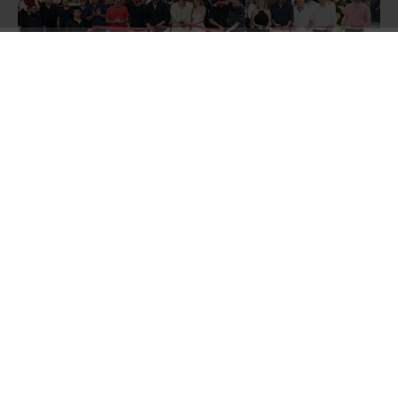
Oğuzhan ve Batuhan Tekin kardeşlerin sahibi
olduğu BATEK Group Oto Galerisi’nin açılış
törenine;
Müzik Yapımcısı Hakan Tevetoğlu,
Balparmak Firma Sahibi Özgür Altıparmak,
Masterchef Şampiyonu Uğur Kardaş, Survivour
Yarışmacısı Fatih Kılıçarslan, Ünlü film yıldızı
Barbaros Dikmen, Meclis Üyesi Turgut Genç,
Sosyal medya fenomeni İbrahim Yücetepe Ali
yüksek ve Aslıhan Kapanşahin, Sürücü Kursu
Sahibi Emre Gemici gibi pek çok tanınmış isim
katıldı.