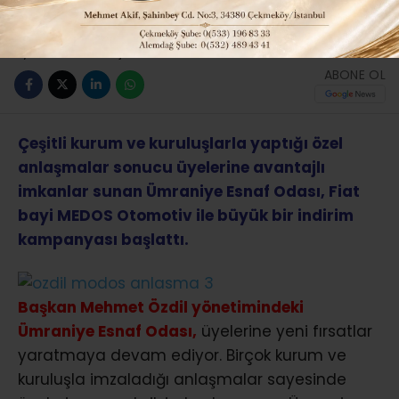
Güncelleme: 12-04-2016 10:11
ABONE OL
Çeşitli kurum ve kuruluşlarla yaptığı özel
anlaşmalar sonucu üyelerine avantajlı
imkanlar sunan Ümraniye Esnaf Odası, Fiat
bayi MEDOS Otomotiv ile büyük bir indirim
kampanyası başlattı.
Başkan Mehmet Özdil yönetimindeki
Ümraniye Esnaf Odası,
üyelerine yeni fırsatlar
yaratmaya devam ediyor. Birçok kurum ve
kuruluşla imzaladığı anlaşmalar sayesinde