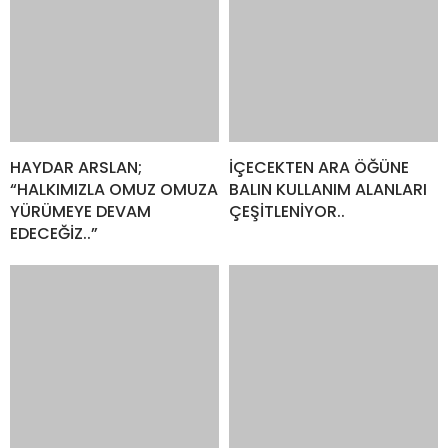
BAŞKAN ÇERKEZ’DEN YENİ
İBB BAŞKANVEKİLİ NURİ
DÖNEME VİRA BİSMİLLAH
ASLAN, TUZLA
MESAJI..
GERÇEKLERİNİ ANLATTI..