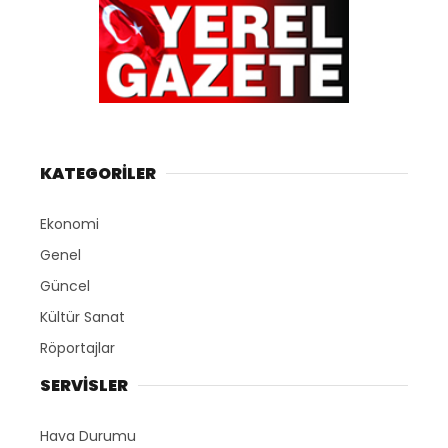
Kültür Sanat
Röportajlar
SERVİSLER
Hava Durumu
Namaz Vakitleri
Nöbetçi Eczaneler
HAKKIMIZDA
Tüm Yazarlar
KÜNYE
HAKKIMIZDA
Tüm Hakları Saklıdır. |
WordPress Haber Teması