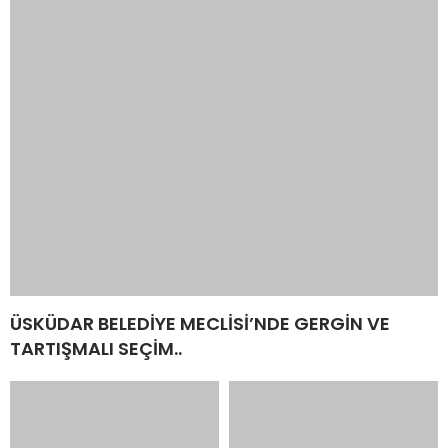
ÜSKÜDAR BELEDİYE MECLİSİ’NDE GERGİN VE
TARTIŞMALI SEÇİM..
HAYDAR ARSLAN;
İÇECEKTEN ARA ÖĞÜNE
“HALKIMIZLA OMUZ OMUZA
BALIN KULLANIM ALANLARI
YÜRÜMEYE DEVAM
ÇEŞİTLENİYOR..
EDECEĞİZ..”