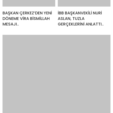
CHP’DEN SEÇİLEN BAŞKAN VE MECLİS ÜYELERİ AK
PARTİ’DE..
Sosyal medya hesaplarımızı keşfedin