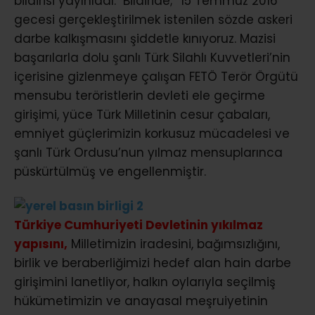
bildirisi yayınladı. Bildiride; “15 Temmuz 2016
gecesi gerçekleştirilmek istenilen sözde askeri
darbe kalkışmasını şiddetle kınıyoruz. Mazisi
başarılarla dolu şanlı Türk Silahlı Kuvvetleri’nin
içerisine gizlenmeye çalışan FETÖ Terör Örgütü
mensubu teröristlerin devleti ele geçirme
girişimi, yüce Türk Milletinin cesur çabaları,
emniyet güçlerimizin korkusuz mücadelesi ve
şanlı Türk Ordusu’nun yılmaz mensuplarınca
püskürtülmüş ve engellenmiştir.
Türkiye Cumhuriyeti Devletinin yıkılmaz
yapısını,
Milletimizin iradesini, bağımsızlığını,
birlik ve beraberliğimizi hedef alan hain darbe
girişimini lanetliyor, halkın oylarıyla seçilmiş
hükümetimizin ve anayasal meşruiyetinin