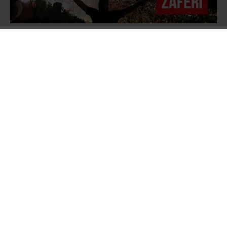
Türk Silahlı Kuvvetlerinin resmî internet sitesi
ve TRT’de yayınlanan bildiride
ordunun
yönetime el koyduğu ifade edilerek ülkede
sıkıyönetim ve sokağa çıkma yasağı ilan
edildiği açıklandı. İstanbul’daki Boğaziçi ve
Fatih Sultan Mehmet Köprüsü jandarma
tarafından kapatıldı, Türkiye Büyük Millet Meclisi
Başkanı İsmail Kahraman ve yaklaşık 50 kadar
milletvekilinin mecliste bulunduğu sırada F-16
savaş uçakları meclis üzerinde uçuş yaparak
parlamentoyu dört kez bombaladı.