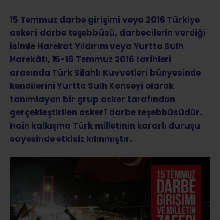
15 Temmuz darbe girişimi veya 2016 Türkiye
askerî darbe teşebbüsü, darbecilerin verdiği
isimle Harekat Yıldırım veya Yurtta Sulh
Harekâtı, 15-16 Temmuz 2016 tarihleri
arasında Türk Silahlı Kuvvetleri bünyesinde
kendilerini Yurtta Sulh Konseyi olarak
tanımlayan bir grup asker tarafından
gerçekleştirilen askerî darbe teşebbüsüdür.
Hain kalkışma Türk milletinin kararlı duruşu
sayesinde etkisiz kılınmıştır.