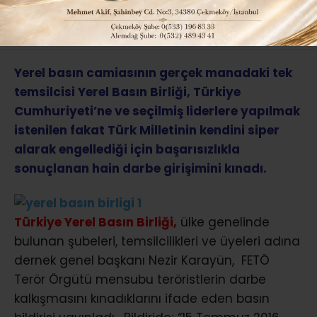
ABONE OL
Yerel basın camiasının gerçek manadaki tek
temsilcisi Yerel Basın Birliği, Türkiye
Cumhuriyeti’ne ve seçilmiş liderlere yapılmak
istenilen fakat Türk Milletinin kendini siper
alarak engellediği için başarısızlıkla
sonuçlanan hain darbe girişimini kınadı.
Türkiye Yerel Basın Birliği,
ülke genelinde
bulunan şubeleri, temsilcilikleri ve üyeleri adına
dernek genel başkanı Nezir Karayün, FETÖ
Terör Örgütü mensubu teröristlerin darbe
kalkışmasını kınadıklarını ifade eden basın