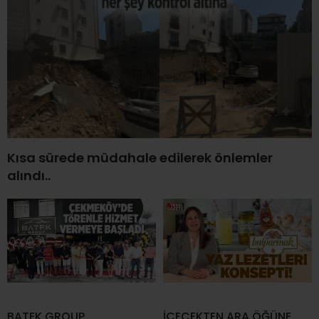
Kısa sürede müdahale edilerek önlemler
alındı..
BATEK GROUP
İÇECEKTEN ARA ÖĞÜNE