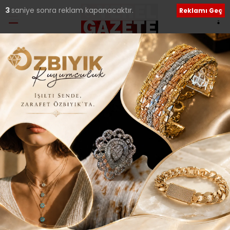
2
saniye sonra reklam kapanacaktır.
Reklamı Geç
Ana Sayfa
›
Genel
YEREL BASIN
BİRLİĞİ’NDEN HAİN
GİRİŞİME KINAMA..
Giriş: 23-07-2016 00:25
221
Genel
Güncel