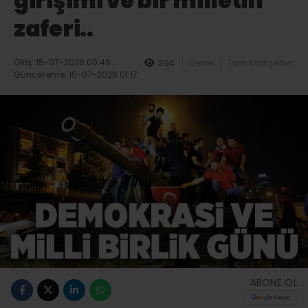
girişimi ve bir milletin
zaferi..
Giriş: 15-07-2026 00:46
394
Genel
Tüm Manşetler
Güncelleme: 15-07-2026 01:17
ABONE OL