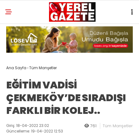
Ana Sayfa
›
Tüm Manşetler
EĞİTİM VADİSİ
ÇEKMEKÖY’DE SIRADIŞI
FARKLI BİR KOLEJ..
Giriş: 18-04-2022 23:02
761
Tüm Manşetler
Güncelleme: 19-04-2022 12:53