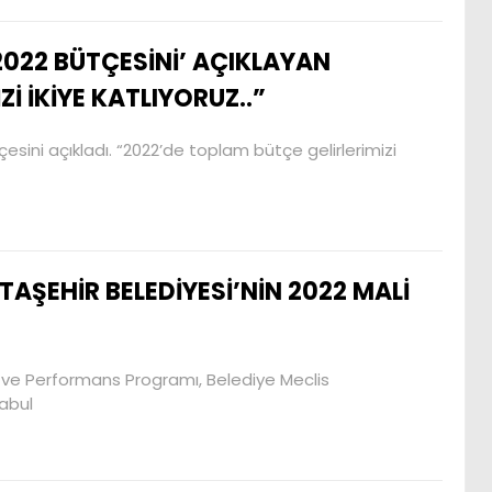
2022 BÜTÇESİNİ’ AÇIKLAYAN
İ İKİYE KATLIYORUZ..”
esini açıkladı. “2022’de toplam bütçe gelirlerimizi
TAŞEHİR BELEDİYESİ’NİN 2022 MALİ
çe ve Performans Programı, Belediye Meclis
kabul