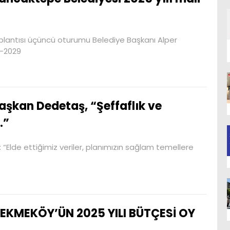
plantısı üçüncü oturumu Belediye Başkanı Alper
5-2029
aşkan Dedetaş, “Şeffaflık ve
.”
Elde ettiğimiz veriler, planımızın sağlam temellere
EKMEKÖY’ÜN 2025 YILI BÜTÇESİ OY