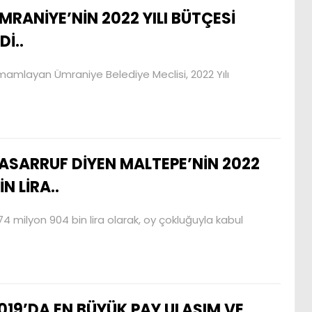
MRANİYE’NİN 2022 YILI BÜTÇESİ
İ..
mamlayan Ümraniye Belediye Meclisi, 2022 Yılı
ASARRUF DİYEN MALTEPE’NİN 2022
N LİRA..
74 milyon 904 bin lira olarak, oy çokluğuyla kabul
019’DA EN BÜYÜK PAY ULAŞIM VE