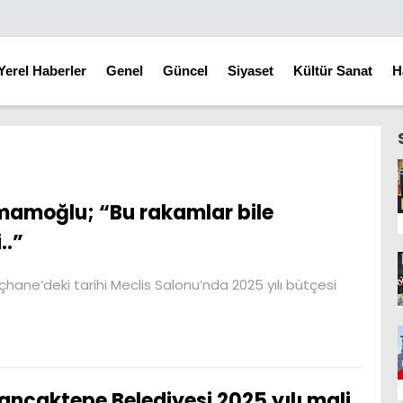
Yerel Haberler
Genel
Güncel
Siyaset
Kültür Sanat
H
mamoğlu; “Bu rakamlar bile
..”
ane’deki tarihi Meclis Salonu’nda 2025 yılı bütçesi
ancaktepe Belediyesi 2025 yılı mali