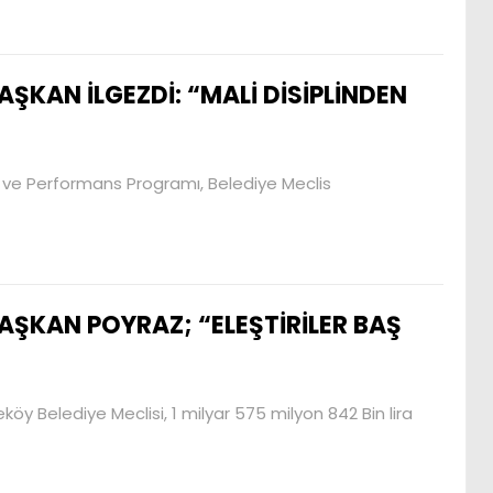
AŞKAN İLGEZDİ: “MALİ DİSİPLİNDEN
çe ve Performans Programı, Belediye Meclis
AŞKAN POYRAZ; “ELEŞTİRİLER BAŞ
y Belediye Meclisi, 1 milyar 575 milyon 842 Bin lira