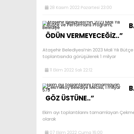
28 Kasım 2022 Pazartesi 23:00
B
ÖDÜN VERMEYECEĞİZ..”
Ataşehir Belediyesi’nin 2023 Mali Yılı Büt
toplantısında görüşülerek 1 milyar
11 Ekim 2022 Salı 22:12
B
GÖZ ÜSTÜNE..”
Ekim ayı toplantılarını tamamlayan Çekmekö
olarak
07 Ekim 2022 Cuma 16:00