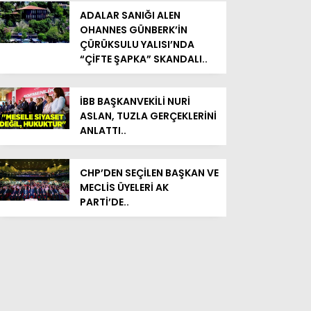
ADALAR SANIĞI ALEN
OHANNES GÜNBERK’İN
ÇÜRÜKSULU YALISI’NDA
“ÇİFTE ŞAPKA” SKANDALI..
İBB BAŞKANVEKİLİ NURİ
ASLAN, TUZLA GERÇEKLERİNİ
ANLATTI..
CHP’DEN SEÇİLEN BAŞKAN VE
MECLİS ÜYELERİ AK
PARTİ’DE..