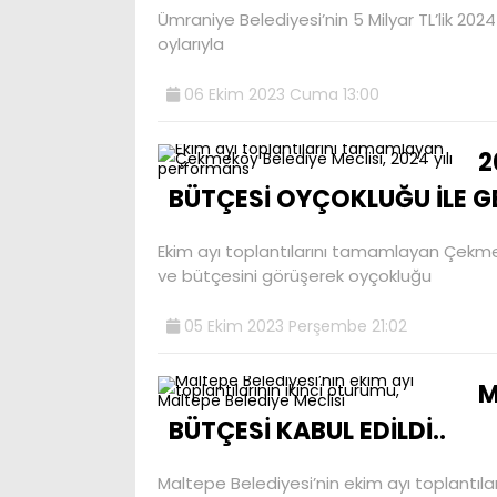
Ümraniye Belediyesi’nin 5 Milyar TL’lik 2024
oylarıyla
06 Ekim 2023 Cuma 13:00
2
BÜTÇESİ OYÇOKLUĞU İLE GE
Ekim ayı toplantılarını tamamlayan Çekme
ve bütçesini görüşerek oyçokluğu
05 Ekim 2023 Perşembe 21:02
M
BÜTÇESİ KABUL EDİLDİ..
Maltepe Belediyesi’nin ekim ayı toplantılar