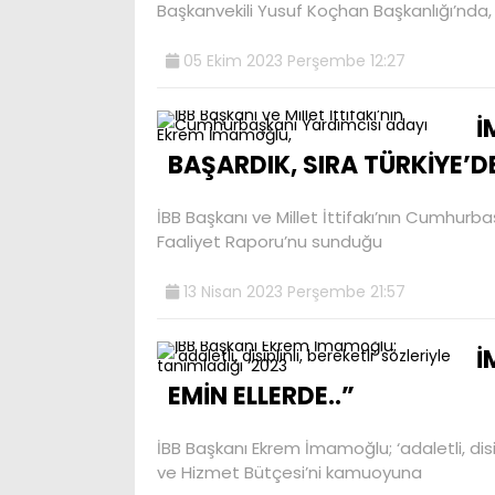
Başkanvekili Yusuf Koçhan Başkanlığı’nda,
05 Ekim 2023 Perşembe 12:27
İ
BAŞARDIK, SIRA TÜRKİYE’DE
İBB Başkanı ve Millet İttifakı’nın Cumhurb
Faaliyet Raporu’nu sunduğu
13 Nisan 2023 Perşembe 21:57
İ
EMİN ELLERDE..”
İBB Başkanı Ekrem İmamoğlu; ‘adaletli, disip
ve Hizmet Bütçesi’ni kamuoyuna