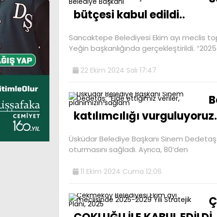
bütçesi kabul edildi..
Sancaktepe Belediyesi Ekim ayı meclis to
Yeğin başkanlığında gerçekleştirildi. “202
22 Ekim 2024 Salı 17:47
B
katılımcılığı vurguluyoruz.
Üsküdar Belediye Başkanı Sinem Dedetaş: “
oturmasını sağladı. Ayrıca, 80’den
11 Ekim 2024 Cuma 12:06
Ç