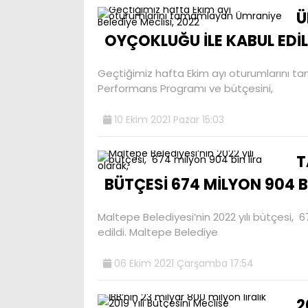
Ü
OYÇOKLUĞU İLE KABUL EDİLD
Geçtiğimiz hafta Ekim ayı oturumlarını ta
Performans Programı ve bütçesini,
10 Ekim 2021 Pazar 15:03
T
BÜTÇESİ 674 MİLYON 904 Bİ
Maltepe Belediyesi’nin 2022 yılı bütçesi, 6
edildi. Maltepe Belediye
06 Ekim 2021 Çarşamba 17:54
2