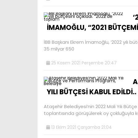
‘
İMAMOĞLU, “2021 BÜTÇEMİZ
İBB Başkanı Ekrem İmamoğlu, ‘2022 yılı bütç
35 milyar 650
25 Kasım 2021 Perşembe 20:47
A
YILI BÜTÇESİ KABUL EDİLDİ..
Ataşehir Belediyesi’nin 2022 Mali Yılı Büt
toplantısında görüşülerek oy çokluğuyla 
13 Ekim 2021 Çarşamba 21:04