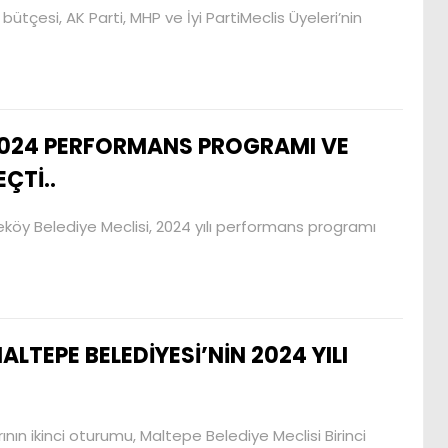
 bütçesi, AK Parti, MHP ve İyi PartiMeclis Üyeleri’nin
024 PERFORMANS PROGRAMI VE
ÇTİ..
köy Belediye Meclisi, 2024 yılı performans programı
ALTEPE BELEDİYESİ’NİN 2024 YILI
ının ikinci oturumu, Maltepe Belediye Meclisi Birinci