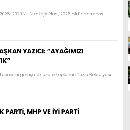
.
25-2029 Yılı Stratejik Planı, 2025 Yılı Performans
AŞKAN YAZICI: “AYAĞIMIZI
IK”
 Tasarısını görüşmek üzere toplanan Tuzla Belediyesi
K PARTİ, MHP VE İYİ PARTİ