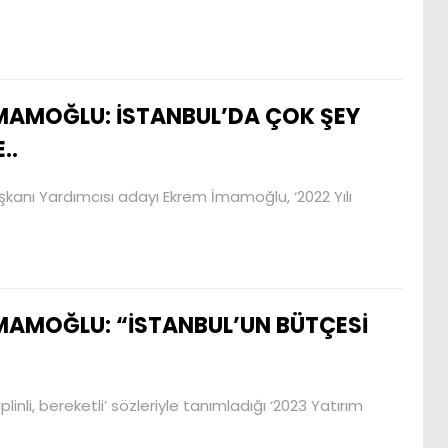
MAMOĞLU: İSTANBUL’DA ÇOK ŞEY
..
aşkanı Yardımcısı adayı Ekrem İmamoğlu, ‘2022 Yılı
MAMOĞLU: “İSTANBUL’UN BÜTÇESİ
linli, bereketli’ sözleriyle tanımladığı ‘2023 Yatırım