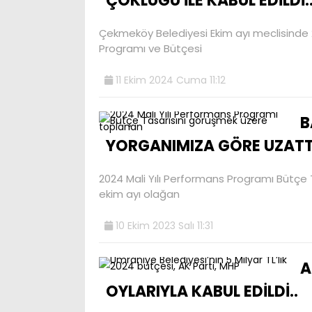
ÇOKLUĞU İLE KABUL EDİLDİ.
Çekmeköy Belediyesi Ekim ayı meclisinde 20
Programı ve Bütçesi
11 Ekim 2024 Cuma 11:12
B
YORGANIMIZA GÖRE UZATT
2024 Mali Yılı Performans Programı Bütçe
ekim ayı olağan
10 Ekim 2023 Salı 11:31
A
OYLARIYLA KABUL EDİLDİ..