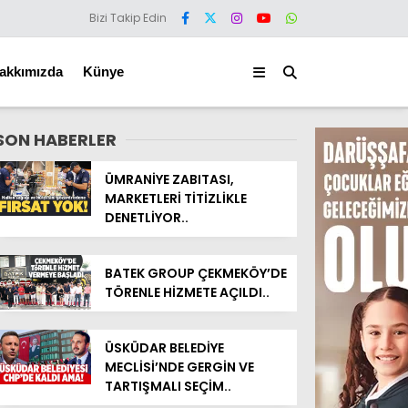
Bizi Takip Edin
akkımızda
Künye
SON HABERLER
ÜMRANİYE ZABITASI,
MARKETLERİ TİTİZLİKLE
DENETLİYOR..
BATEK GROUP ÇEKMEKÖY’DE
TÖRENLE HİZMETE AÇILDI..
ÜSKÜDAR BELEDİYE
MECLİSİ’NDE GERGİN VE
TARTIŞMALI SEÇİM..