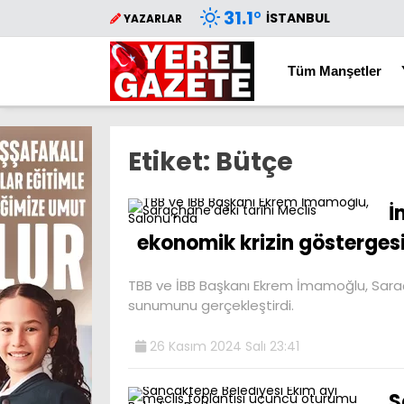
31.1
°
İSTANBUL
YAZARLAR
Tüm Manşetler
Etiket:
Bütçe
İ
ekonomik krizin göstergesi
TBB ve İBB Başkanı Ekrem İmamoğlu, Saraçh
sunumunu gerçekleştirdi.
26 Kasım 2024 Salı 23:41
S