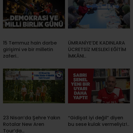
15 Temmuz hain darbe
ÜMRANİYE’DE KADINLARA
girişimi ve bir milletin
ÜCRETSİZ MESLEKİ EĞİTİM
zaferi..
İMKÂNI..
23 Nisan’da Şehre Yakın
“Gidişat iyi değil” diyen
Rotalar New Aren
bu sese kulak vermeliyiz!..
Tour’da…