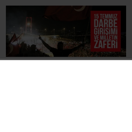
Türk Silahlı Kuvvetlerinin resmî internet sitesi
ve TRT’de yayınlanan bildiride
ordunun
yönetime el koyduğu ifade edilerek ülkede
sıkıyönetim ve sokağa çıkma yasağı ilan
edildiği açıklandı. İstanbul’daki Boğaziçi ve
Fatih Sultan Mehmet Köprüsü jandarma
tarafından kapatıldı, Türkiye Büyük Millet Meclisi
Başkanı İsmail Kahraman ve yaklaşık 50 kadar
milletvekilinin mecliste bulunduğu sırada F-16