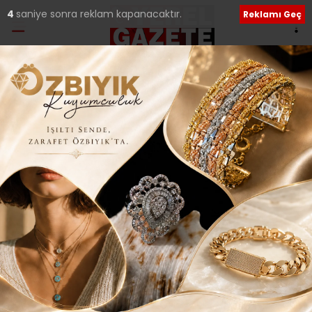
3
saniye sonra reklam kapanacaktır.
Reklamı Geç
Ana Sayfa
›
Genel
ÜMRANİYE ESNAFININ
DURUMUNU VE KREDİLERİ
KONUŞTULAR..
Giriş: 12-01-2021 22:13
505
Genel
Güncelleme: 12-01-2021 22:14