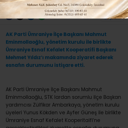
ABONE OL
AK Parti Ümraniye İlçe Başkanı Mahmut
Eminmollaoğlu, yönetim kurulu ile birlikte
Ümraniye Esnaf Kefalet Kooperatifi Başkanı
Mehmet Yıldız’ı makamında ziyaret ederek
esnafın durumunu istişare etti.
AK Parti Ümraniye İlçe Başkanı Mahmut
Eminmollaoğlu, STK lardan sorumlu ilçe Başkan
yardımcısı Zülfikar Ambarkaya, yönetim kurulu
üyeleri Yunus Kökden ve Ayfer Güneş ile birlikte
Ümraniye Esnaf Kefalet Kooperitaifi’ne
gerçekleştirdikleri ziyarette esnafın durumuna