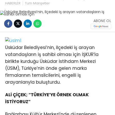
HABERLER
Tüm Manşetler
ABONE OL
Üsküdar Belediyesi’nin, ilçedeki iş arayan
vatandaşların iş sahibi olması için İŞKUR’la
birlikte kurduğu Üsküdar İstihdam Merkezi
(ÜSİM), Türkiye’nin önde gelen marka
firmalarının temsilcilerini, engelli iş
arayanlarıyla buluşturdu.
ALİ ÇİÇEK; “TÜRKİYE’YE ÖRNEK OLMAK
İSTİYORUZ”
Bağlarbaşı Kültür Merkezi’nde düzenlenen