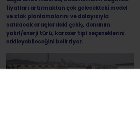
fiyatları artırmaktan çok gelecekteki model
ve stok planlamalarını ve dolayısıyla
satılacak araçlardaki çekiş, donanım,
yakıt/enerji türü, karoser tipi seçeneklerini
etkileyebileceğini belirtiyor.
TBMM Genel Kurulu’nda kabul edilen ve Özel