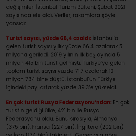
değişimleri İstanbul Turizm Bülteni, Şubat 2021
sayısında ele aldı. Veriler, rakamlara şöyle
yansıdı:
Turist sayısı, yüzde 66,4 azaldı:
İstanbul’a
gelen turist sayısı yıllık yüzde 66.4 azalarak 5
milyona geriledi. 2019 yılının ilk beş ayında 5
milyon 415 bin turist gelmişti. Türkiye’ye gelen
toplam turist sayısı yüzde 71.7 azalarak 12
milyon 734 bine düştü. İstanbul’un Türkiye
içindeki payı artarak yüzde 39.3’e yükseldi.
En çok turist Rusya Federasyonu’ndan:
En çok
turistin geldiği ülke, 421 bin ile Rusya
Federasyonu oldu. Bunu sırasıyla, Almanya
(375 bin), Fransa (227 bin), İngiltere (202 bin)
ve İran (174 bin) takip etti. Geçen yıla göre,