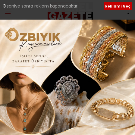
1
saniye sonra reklam kapanacaktır.
Reklamı Geç
Ana Sayfa
›
Ekonomi
İSTANBUL TURİZM’DE
YÜZDE 66.4 KAYIP
YAŞADI..
Giriş: 17-02-2021 16:53
683
Ekonomi
Tüm Manşetler