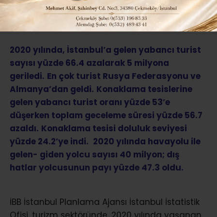
ABONE OL
2020 yılında, İstanbul’a gelen yabancı turist
sayısı yüzde 66.4 azalarak 5 milyona
geriledi.
En çok turist Rusya Federasyonu ve
Almanya’dan geldi.
Konaklama tesislerine
gelen yabancı turist oranı yüzde 53’e
düşerken toplam geceleme süresi yüzde 56.7
azaldı.
Konaklama tesisi doluluk seviyesi
yüzde 24.2’ye indi.
2020 yılında havayolu ile
gelen- giden yolcu sayısı 40 milyon; dış
hatlar yolcusunun payı yüzde 47.3 oldu.
İBB İstanbul Planlama Ajansı İstanbul İstatistik
Ofisi, turizm sektöründe, 2020 yılında yaşanan